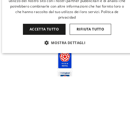
utilizzo del nostro sito con i nostri partner pubblicitari e di analisi che
SOSTENIBILITÀ
ENGLISH
potrebbero combinarle con altre informazioni che hai fornito loro o
che hanno raccolto dal tuo utilizzo dei loro servizi.
Política de
CATALAN
privacidad
GERMAN
ACCETTA TUTTO
RIFIUTA TUTTO
FRENCH
MOSTRA DETTAGLI
ITALIAN
CHINESE (SIMPLIFIED)
STRETTAMENTE NECESSARI
PERFORMANCE
JAPANESE
TARGETING
FUNZIONALITÀ
KOREAN
NON CLASSIFICATI
Quando
La mia prenotazione
Chi
DUTCH
Camera 1
Strettamente necessari
Performance
Targeting
adulti
2
A partire da 13 anni
Funzionalità
Non classificati
bambini
I cookie strettamente necessari consentono le funzionalità principali del
0
© 2026 Derby Hotels. Tutti i diritti riservati.