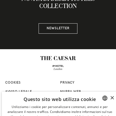
COLLECTION
NEWSLETTER
COOKIES
PRIVACY
AVVISO LEGALE
MAPPA WEB
×
Questo sito web utilizza cookie
FACEBOOK
INSTAGRAM
Utilizziamo i cookie per personalizzare contenuti, annunci e per
TIKTOK
LAVORA CON NOI
analizzare il nostro traffico. Condividiamo inoltre informazioni sul tuo
SPANISH